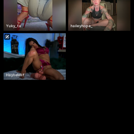
Yuky_ta
haileyhope_
HaylieMilf