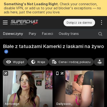
Something's Not Loading Right.
Check your connection,
disable VPN, or add us to your ad blocker's exceptions — no
ads here, just the content you love.
Dołącz za darmo
Dziewczyny
Pary
Faceci
Osoby trans
Białe z tatuażami Kamerki z laskami na
żywo
Wygląd
Kraje
Cena i rodzaj pokazu
C
Aprilreign
Dallyssxo_