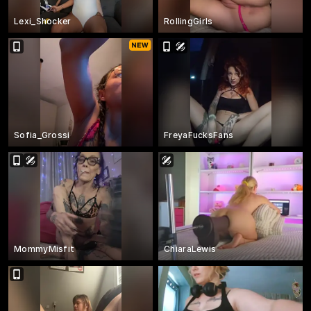
Lexi_Shocker
RollingGirls
Sofia_Grossi
FreyaFucksFans
MommyMisfit
ChiaraLewis