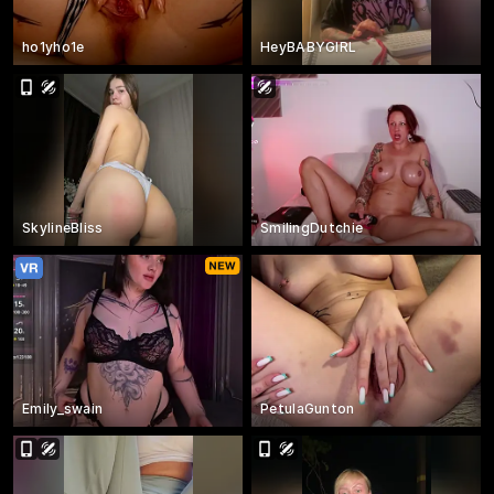
ho1yho1e
HeyBABYGIRL
SkylineBliss
SmilingDutchie
Emily_swain
PetulaGunton