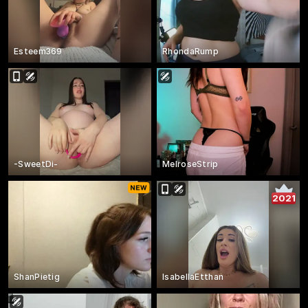
Esteem369
RhondaRump
-SweetDi-
MelroseStrip
2021
ShanPietig
IsabellaEtthan