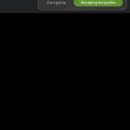
Zarządzaj
Akceptuj wszystko
Polityka cookies
Przewodnik po blokadzie
rodzicielskiej
Pomoc w walce z niewolnictwem
PRACUJ Z NAMI
POMOC
&
WSPARCIE
Zostań modelem
Wsparcie i FAQ
Rejestracja dla studia
Wsparcie płatności
Program partnerski Webcam
Witamy na superchatlive - w bezpłatnej społeczności online, gdzie
można oglądać niesamowite interaktywne występy i pokazy
amatorskich modeli na żywo.
superchatlive jest w 100% za darmo i oferuje natychmiastowy dostęp.
Przeglądaj tysiące modeli, wśród których są kobiety, mężczyźni, pary i
transseksualiści wykonujący seks pokazy na żywo 24/7. Oprócz
oglądania darmowych kamerek masz także możliwość obejrzenia