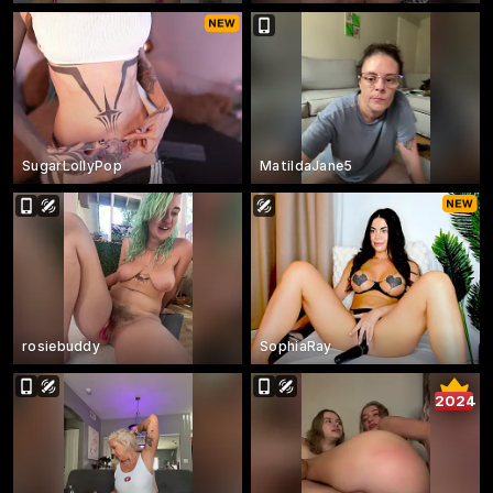
SugarLollyPop
MatildaJane5
rosiebuddy
SophiaRay
2024