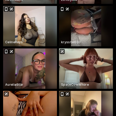
CelineReys
krysstal003
AureliaStar
SpaceCowWhore