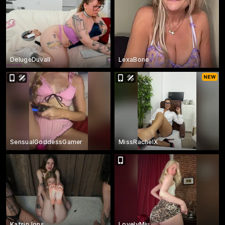
DelugeDuvall
LexaBone
SensualGoddessGamer
MissRachelX
KatrinJons
LovelyMiu