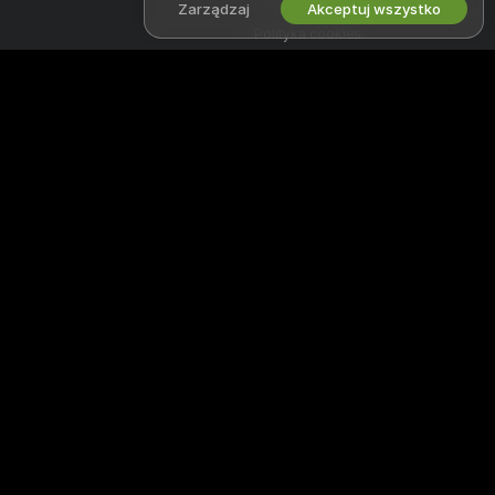
Zarządzaj
Akceptuj wszystko
Polityka cookies
Przewodnik po blokadzie
rodzicielskiej
Pomoc w walce z niewolnictwem
PRACUJ Z NAMI
POMOC
&
WSPARCIE
Zostań modelem
Wsparcie i FAQ
Rejestracja dla studia
Wsparcie płatności
Program partnerski Webcam
Witamy na superchatlive - w bezpłatnej społeczności online, gdzie
można oglądać niesamowite interaktywne występy i pokazy
amatorskich modeli na żywo.
superchatlive jest w 100% za darmo i oferuje natychmiastowy dostęp.
Przeglądaj tysiące modeli, wśród których są kobiety, mężczyźni, pary i
transseksualiści wykonujący seks pokazy na żywo 24/7. Oprócz
oglądania darmowych kamerek masz także możliwość obejrzenia