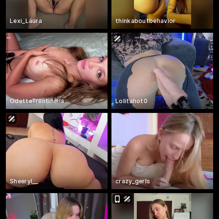
Lexi_Laura
thinkaboutbehavior
OdetteTrentinella
Lolitahot0
Sheeryl__
crazy_gerls