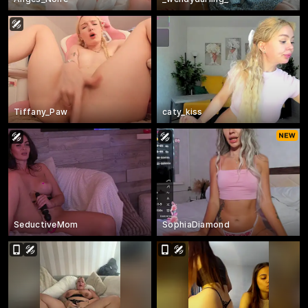
Tiffany_Paw
caty_kiss
SeductiveMom
SophiaDiamond