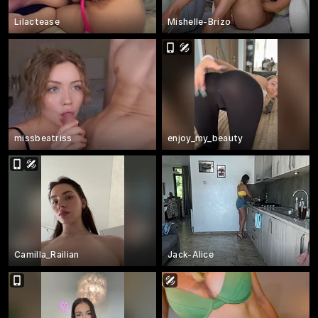
Lilactease
Mishelle-Brizo
missbeatriss
enjoy_my_beauty
Camilla_Railian
Jack-Alice