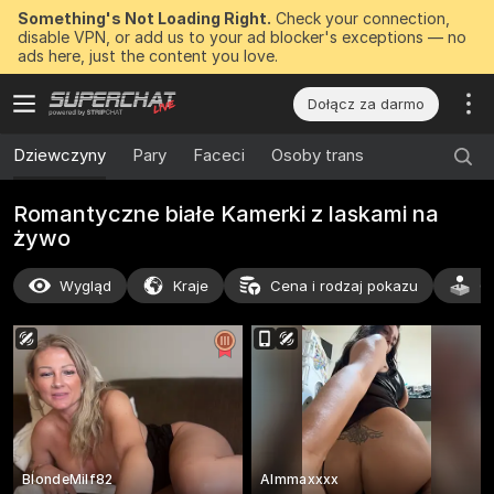
Something's Not Loading Right.
Check your connection,
disable VPN, or add us to your ad blocker's exceptions — no
ads here, just the content you love.
Dołącz za darmo
Dziewczyny
Pary
Faceci
Osoby trans
Romantyczne białe Kamerki z laskami na
żywo
Wygląd
Kraje
Cena i rodzaj pokazu
C
BlondeMilf82
Almmaxxxx