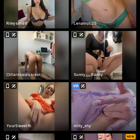
Rileysim88
Lenamuti25
Clitarosaurusrexi
Sunny___Bunny
YourSweetRi
milly_shy