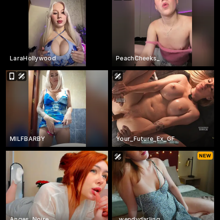
LaraHollywood
PeachCheeks_
MILFBARBY
Your_Future_Ex_GF
Anges_Noire
_wendydarling_