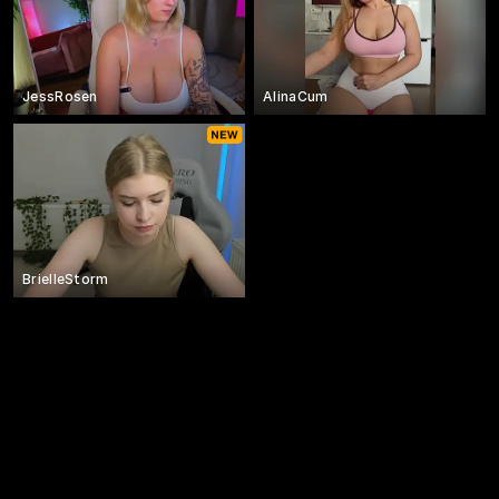
JessRosen
AlinaCum
BrielleStorm