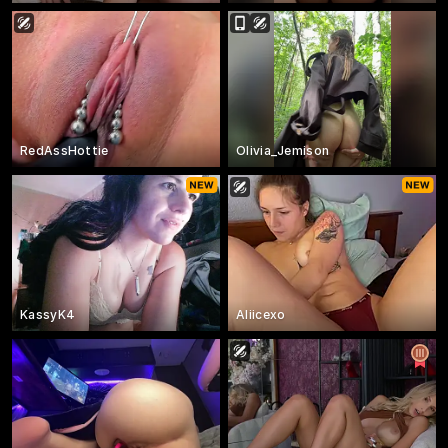
RedAssHottie
Olivia_Jemison
KassyK4
Aliicexo