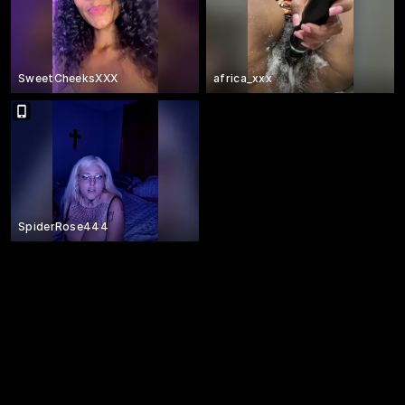
SweetCheeksXXX
africa_xxx
SpiderRose444