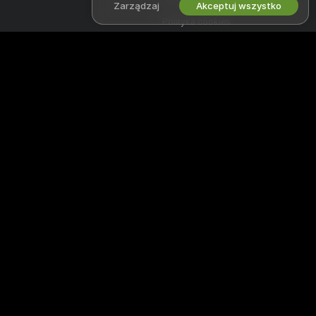
Zarządzaj
Akceptuj wszystko
Polityka cookies
Przewodnik po blokadzie
rodzicielskiej
Pomoc w walce z niewolnictwem
PRACUJ Z NAMI
POMOC
&
WSPARCIE
Zostań modelem
Wsparcie i FAQ
Rejestracja dla studia
Wsparcie płatności
Program partnerski Webcam
Witamy na superchatlive - w bezpłatnej społeczności online, gdzie
można oglądać niesamowite interaktywne występy i pokazy
amatorskich modeli na żywo.
superchatlive jest w 100% za darmo i oferuje natychmiastowy dostęp.
Przeglądaj tysiące modeli, wśród których są kobiety, mężczyźni, pary i
transseksualiści wykonujący seks pokazy na żywo 24/7. Oprócz
oglądania darmowych kamerek masz także możliwość obejrzenia