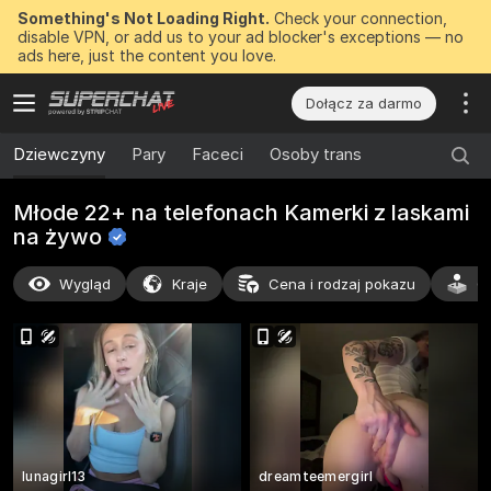
Something's Not Loading Right.
Check your connection,
disable VPN, or add us to your ad blocker's exceptions — no
ads here, just the content you love.
Dołącz za darmo
Dziewczyny
Pary
Faceci
Osoby trans
Młode 22+ na telefonach Kamerki z laskami
na
żywo
Wygląd
Kraje
Cena i rodzaj pokazu
C
lunagirl13
dreamteemergirl