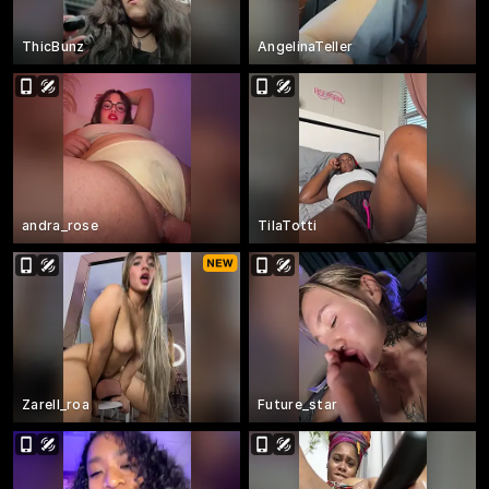
ThicBunz
AngelinaTeller
andra_rose
TilaTotti
Zarell_roa
Future_star