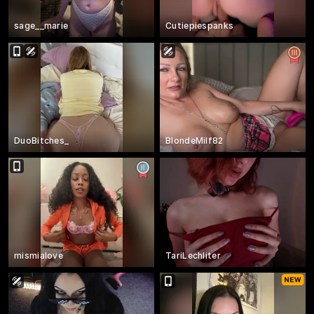
sage__marie
Cutiepiespanks
DuoBitches_
BlondeMilf82
mismialove
TariLechliter