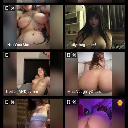
_NotYourSlut_
mollythegamer6
floriamANDjazmin
MissNaughtyClass