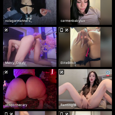
vulagarmanners_
carmenbabyluv
Marry_Cordy
EliteBitch
asspothecary
Ranting18