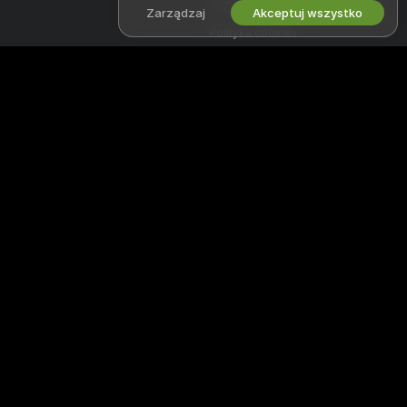
Polityka DMCA
Zarządzaj
Akceptuj wszystko
Polityka cookies
Przewodnik po blokadzie
rodzicielskiej
Pomoc w walce z niewolnictwem
PRACUJ Z NAMI
POMOC
&
WSPARCIE
Zostań modelem
Wsparcie i FAQ
Rejestracja dla studia
Wsparcie płatności
Program partnerski Webcam
Witamy na superchatlive - w bezpłatnej społeczności online, gdzie
można oglądać niesamowite interaktywne występy i pokazy
amatorskich modeli na żywo.
superchatlive jest w 100% za darmo i oferuje natychmiastowy dostęp.
Przeglądaj tysiące modeli, wśród których są kobiety, mężczyźni, pary i
transseksualiści wykonujący seks pokazy na żywo 24/7. Oprócz
oglądania darmowych kamerek masz także możliwość obejrzenia