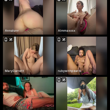
Annaluvv
Almmaxxxx
MaryGarrett
rubywithpearls