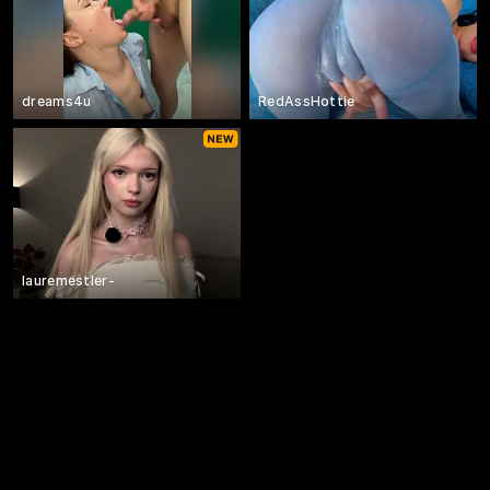
dreams4u
RedAssHottie
lauremestler-