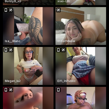
BunnyB_xo
xiao-Lin
Isa__Blanc
ImKatMeow
Megan_lu2
Elfi_InPublic