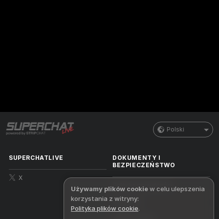
Polski
SUPERCHATLIVE
DOKUMENTY I
BEZPIECZEŃSTWO
X
Polityka prywatności
Używamy plików cookie
w celu ulepszenia
korzystania z witryny:
Regulamin
Polityka plików cookie
.