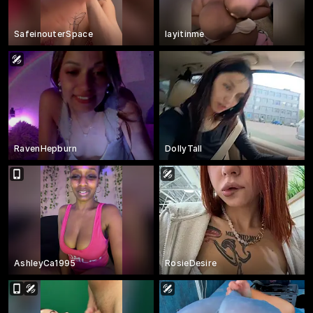
SafeinouterSpace
layitinme
RavenHepburn
DollyTall
AshleyCa1995
RosieDesire