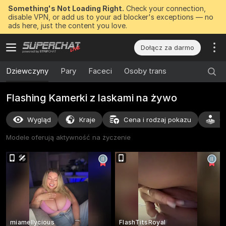
Something's Not Loading Right.
Check your connection,
disable VPN, or add us to your ad blocker's exceptions — no
ads here, just the content you love.
Dołącz za darmo
Dziewczyny
Pary
Faceci
Osoby trans
Flashing Kamerki z laskami na żywo
Wygląd
Kraje
Cena i rodzaj pokazu
C
Modele oferują aktywność na życzenie
miamellycious
FlashTitsRoyal