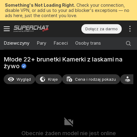
Something's Not Loading Right.
Check your connection,
disable VPN, or add us to your ad blocker's exceptions — no
ads here, just the content you love.
Dołącz za darmo
Dziewczyny
Pary
Faceci
Osoby trans
Młode 22+ brunetki Kamerki z laskami na
żywo
Wygląd
Kraje
Cena i rodzaj pokazu
C
Obecnie żaden model nie jest online