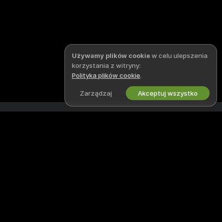
Używamy plików cookie
w celu ulepszenia
korzystania z witryny:
Polityka plików cookie
.
Zarządzaj
Akceptuj wszystko
Polski
SUPERCHATLIVE
DOKUMENTY I
BEZPIECZEŃSTWO
X
Polityka prywatności
Regulamin
Polityka DMCA